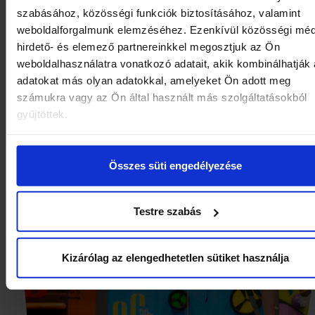
szabásához, közösségi funkciók biztosításához, valamint
soon as the amount is received. Paying
weboldalforgalmunk elemzéséhez. Ezenkívül közösségi méd
the spot and requesting a printed gift
hirdető- és elemező partnereinkkel megosztjuk az Ön
card is not possible.
weboldalhasználatra vonatkozó adatait, akik kombinálhatják
adatokat más olyan adatokkal, amelyeket Ön adott meg
számukra vagy az Ön által használt más szolgáltatásokból
gyűjtöttek.
Összes süti engedélyezése
Testre szabás
Kizárólag az elengedhetetlen sütiket használja