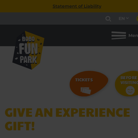
Statement of Liability
EN
Me
BEFORE
TICKETS
VISITIN
GIVE AN EXPERIENCE
GIFT!