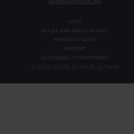
bobofunpark.hu
GCTC
RULES AND REGULATIONS
PRIVACY POLICY
IMPRINT
ACCESSIBILITY STATEMENT
© 2021-2026. Bobo Fun Park