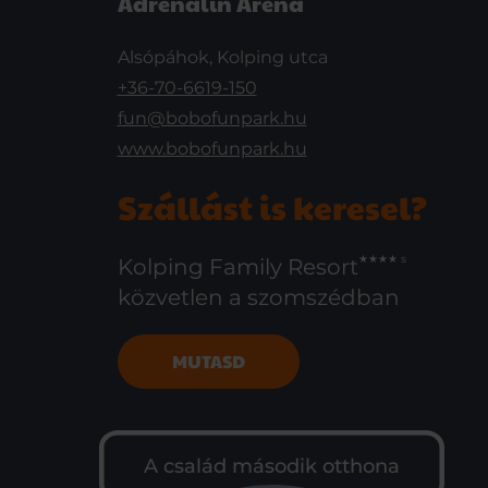
Adrenalin Aréna
Alsópáhok, Kolping utca
+36-70-6619-150
fun@bobofunpark.hu
www.bobofunpark.hu
Szállást is keresel?
Kolping Family Resort
közvetlen a szomszédban
MUTASD
A család második otthona