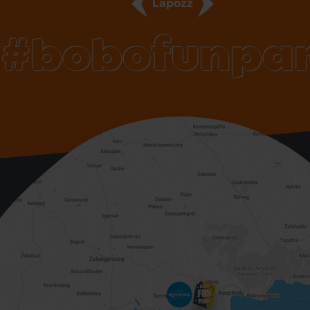
Lapozz
#bobofunpa