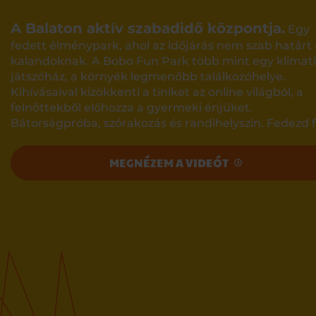
A Balaton aktív szabadidő központja.
Egy
fedett élménypark, ahol az időjárás nem szab határt 
kalandoknak. A Bobo Fun Park több mint egy klimati
játszóház, a környék legmenőbb találkozóhelye.
Kihívásaival kizökkenti a tiniket az online világból, a
felnőttekből előhozza a gyermeki énjüket.
Bátorságpróba, szórakozás és randihelyszín. Fedezd f
MEGNÉZEM A VIDEÓT