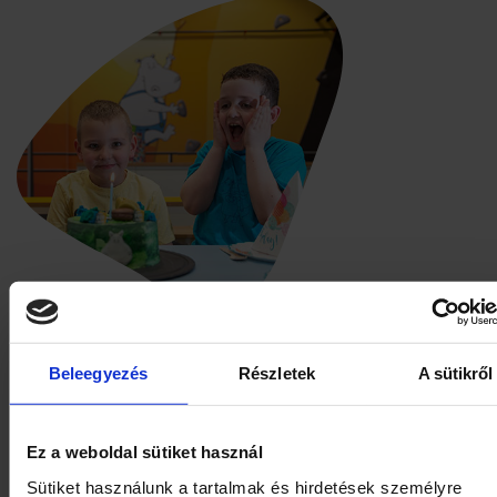
ÜNNEPELJ!
Beleegyezés
Részletek
A sütikről
Születésnap közeleg? Válaszd a környék
legmenőbb helyszínét az ünneplésre! Ovist
Ez a weboldal sütiket használ
ninjáig, játszóházrajongótól a falramászó ti
Sütiket használunk a tartalmak és hirdetések személyre