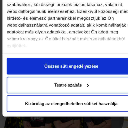
itt nem mindennapi kalandok várnak rátok
szabásához, közösségi funkciók biztosításához, valamint
Különterem a köszöntéshez és giga nagy
weboldalforgalmunk elemzéséhez. Ezenkívül közösségi méd
klimatizált élménypark az
hirdető- és elemező partnereinkkel megosztjuk az Ön
weboldalhasználatra vonatkozó adatait, akik kombinálhatják
energialevezetéshez.
adatokat más olyan adatokkal, amelyeket Ön adott meg
számukra vagy az Ön által használt más szolgáltatásokból
MEGNÉZEM
gyűjtöttek.
Összes süti engedélyezése
Testre szabás
Kizárólag az elengedhetetlen sütiket használja